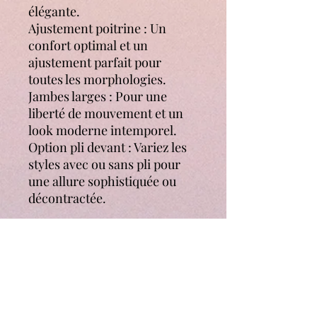
élégante.
Ajustement poitrine : Un
confort optimal et un
ajustement parfait pour
toutes les morphologies.
Jambes larges : Pour une
liberté de mouvement et un
look moderne intemporel.
Option pli devant : Variez les
styles avec ou sans pli pour
une allure sophistiquée ou
décontractée.
Variantes Disponibles :
Version longue : Pour une
élégance sans compromis.
Version 7/8e : Pour une allure