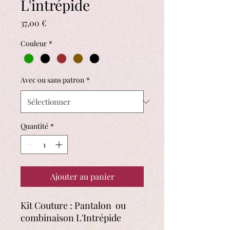
L'intrépide
Prix
37,00 €
Couleur
*
Avec ou sans patron
*
Quantité
*
Ajouter au panier
Kit Couture : Pantalon ou
combinaison L'Intrépide