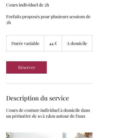
Cours individuel de 2h
Forfaits proposés pour plusieurs sessions de
2h
44
euros
Durée variable
D
44 €
A domicile
u
r
é
e
Réserver
v
a
r
i
a
Description du service
b
l
Cours de couture individuel à domicile dans
e