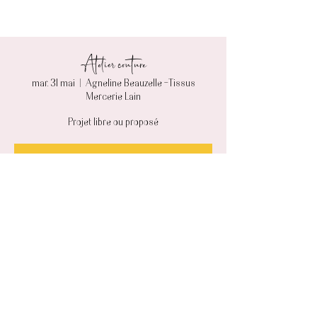
Atelier couture
mar. 31 mai
  |  
Agneline Beauzelle -Tissus
Mercerie Lain
Projet libre ou proposé
Aucun billet en vente
Voir d'autres événements
Heure et lieu
31 mai 2022, 10:00 – 12:30
Agneline Beauzelle -Tissus Mercerie Lain, Zone
Garossos 49 rue de Riou, 31700 Beauzelle, France