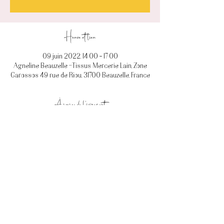
Heure et lieu
09 juin 2022, 14:00 – 17:00
Agneline Beauzelle -Tissus Mercerie Lain, Zone
Garossos 49 rue de Riou, 31700 Beauzelle, France
À propos de l'événement
Accompagnement en couture sur le projet de 
votre choix. Nous en discuterons avant le cours 
afin de prévoir au mieux ensemble le matériel et 
les fournitures nécessaires.
Billets
Vente expirée