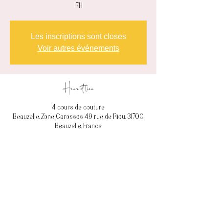
17H
Les inscriptions sont closes
Voir autres événements
Heure et lieu
4 cours de couture
Beauzelle, Zone Garossos 49 rue de Riou, 31700
Beauzelle, France
À propos de l'événement
Venez avec votre ou vos projets couture et je
vous accompagne pendant 3 heures.
Billets