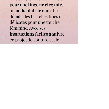
pour une
lingerie élégante
,
ou un
haut d'été chic
. Le
détails des bretelles fines et
délicates pour une touche
féminine. Avec ses
instructions faciles à suivre
,
ce projet de couture est le
choix parfait pour ceux qui
débutent en couture.
Possibilités de
jouer avec les
matières,
en cousant de la
viscose comme de la dentelle,
et en réalisant des
coutures
anglaise
s si vous le souhiatez.
Patron PDF A0 et A4
Marges de coutures incluses.